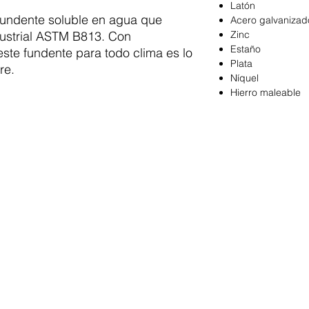
Latón
fundente soluble en agua que
Acero galvanizad
dustrial ASTM B813. Con
Zinc
Estaño
te fundente para todo clima es lo
Plata
re.
Níquel
Hierro maleable