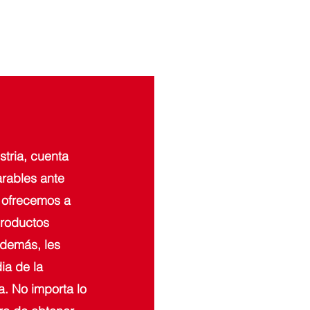
tria, cuenta
rables ante
 ofrecemos a
productos
Además, les
ia de la
a. No importa lo