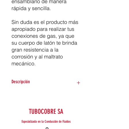
ensamblarlo de manera
rápida y sencilla.
Sin duda es el producto más
apropiado para realizar tus
conexiones de gas, ya que
su cuerpo de latón te brinda
gran resistencia a la
corrosión y al maltrato
mecánico.
Descripción
Caracteristicas Generales
Accesorio elemental para realizar
trabajos de la mejor calidad en
TUBOCOBRE SA
tus instalaciones de gas con gran
desempeño y durabilidad
Especializada en la Conducción de Fluidos
Disponible para adaptar a tus