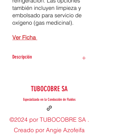
refrigeración. Las opciones
también incluyen limpieza y
embolsado para servicio de
oxígeno (gas medicinal).
Ver Ficha
Descripción
Sin plomo
Resistente a la descincificación
Aleación ASTM B75 C12200
TUBOCOBRE SA
NSF/ANSI/CAN-61 y 372
Material y mano de obra según
Especializada en la Conducción de Fluidos
ASME B16.22
Material, mano de obra y
dimensiones según MSS SP-104
©2024 por TUBOCOBRE SA .
NFPA 99 Sistemas de vacío y gas
Creado por Angie Azofeifa
para instalaciones de atención
médica y Asociación de Gas